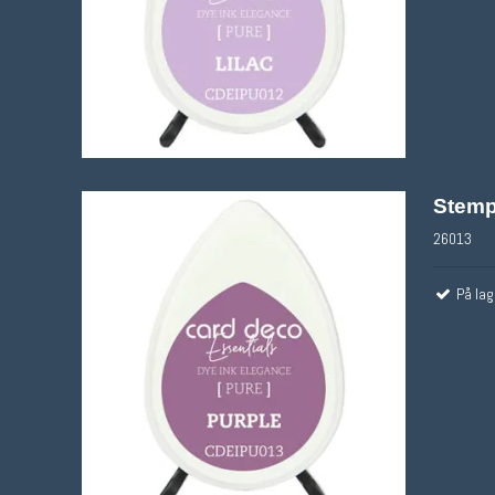
Stemp
26013
På lag