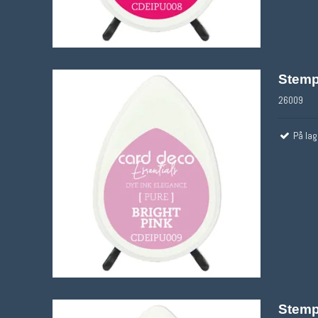
Stemp
26009
På lag
Stemp