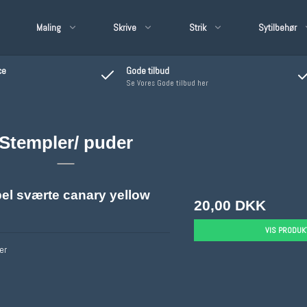
Maling
Skrive
Strik
Sytilbehør
ce
Gode tilbud
Se Vores Gode tilbud her
g/Lak/Lim
satinbånd 3mm
Stempler/ puder
satinbånd 6 mm
satinbånd øvrige str.
øvrie Bånd & Blonder
el sværte canary yellow
20,00 DKK
VIS PRODUK
er