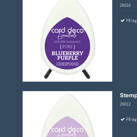
26010
På lag
Stemp
26012
På lag