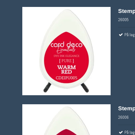
øvrige stickers
Stemp
26005
På lag
Stemp
26006
På lag