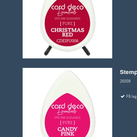
Stemp
26008
På lag