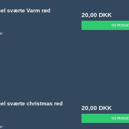
Eberhard Faber
el sværte Varm rød
20,00 DKK
VIS PRODUK
er
el sværte christmas red
20,00 DKK
VIS PRODUK
er