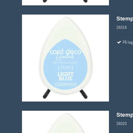
Stemp
26018
På lag
Stemp
26020