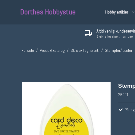
Dorthes Hobbystue
Hobby artikler
Altid venlig kundeservi
Skriv eller ring til os idag
Malin
Forside
/
Produktkatalog
/
Skrive/Tegne art.
/
Stempler/ puder
Stemp
26001
På lag
Diverse
MAXI
MIDI