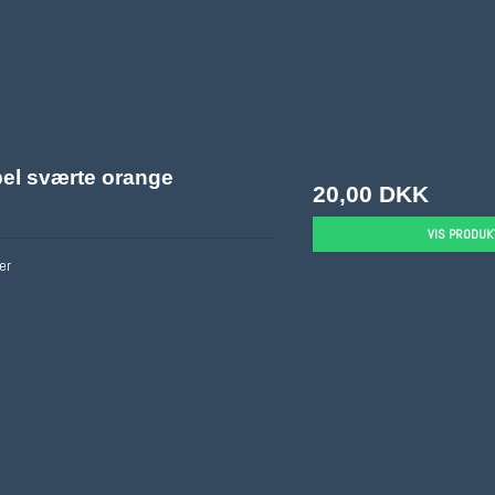
el sværte orange
20,00 DKK
VIS PRODUK
er
Fimo/Tilbehør
Fimo/cernit
Støbning
Fimo Sæt
Fimo/cernit
Fimo LEATHER