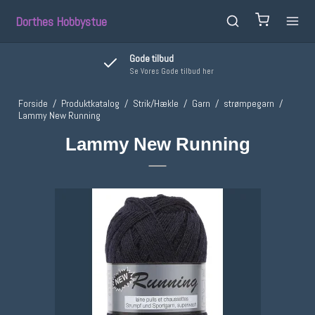
Dorthes Hobbystue
Gode tilbud
Se Vores Gode tilbud her
Forside
/
Produktkatalog
/
Strik/Hækle
/
Garn
/
strømpegarn
/
Lammy New Running
Lammy New Running