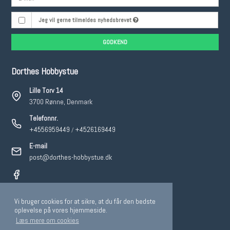
Jeg vil gerne tilmeldes nyhedsbrevet
GODKEND
Dorthes Hobbystue
Lille Torv 14
3700 Rønne, Denmark
Telefonnr.
+4556959449
+4526169449
/
E-mail
post@dorthes-hobbystue.dk
Vi bruger cookies for at sikre, at du får den bedste
2026 © Dorthes Hobbystue.
oplevelse på vores hjemmeside.
Læs mere om cookies
CVR-nummer: 19105431