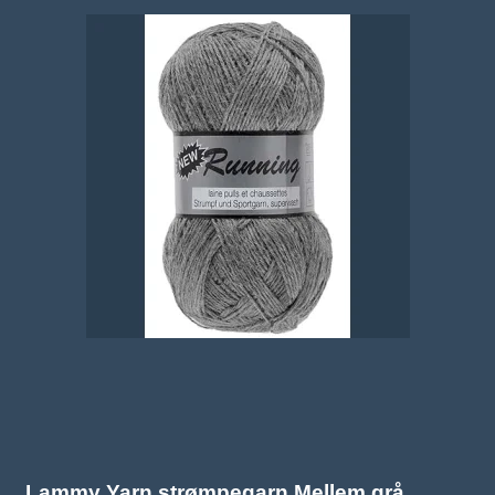
Lammy Yarn strømpegarn Mellem grå