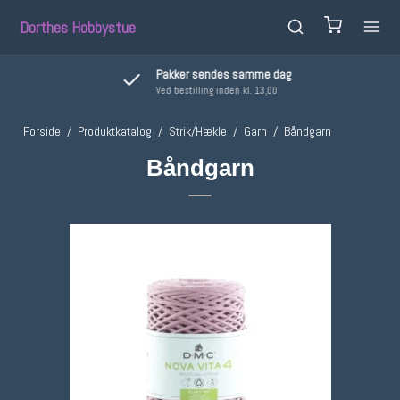
Dorthes Hobbystue
Pakker sendes samme dag
Ved bestilling inden kl. 13,00
Forside
/
Produktkatalog
/
Strik/Hækle
/
Garn
/
Båndgarn
Båndgarn