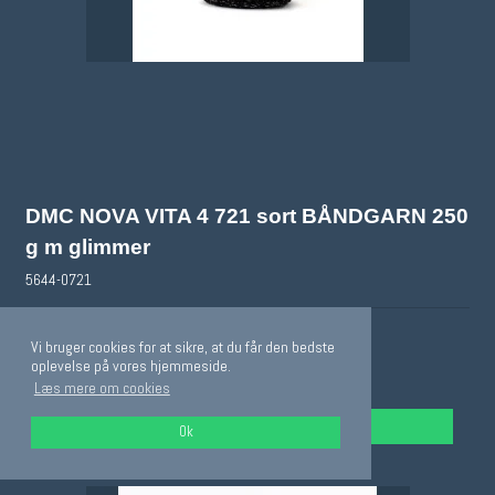
DMC NOVA VITA 4 721 sort BÅNDGARN 250
g m glimmer
5644-0721
På lager
Vi bruger cookies for at sikre, at du får den bedste
oplevelse på vores hjemmeside.
119,00 DKK
Læs mere om cookies
VIS PRODUKT
Ok