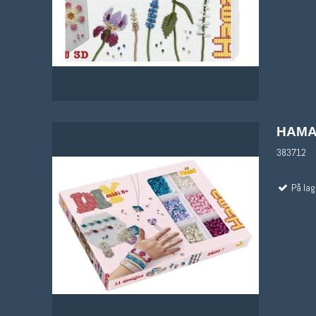
HAMA 
383712
På lag