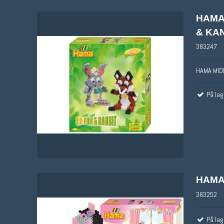
øvrige stickers
HAMA
& KA
383247
HAMA MID
På lag
HAMA 
383252
På lag