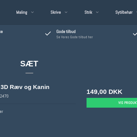
Maling
Skrive
Strik
Sytilbehør
ce
Gode tilbud
Se Vores Gode tilbud her
g/Lak/Lim
satinbånd 3mm
SÆT
satinbånd 6 mm
satinbånd øvrige str.
øvrie Bånd & Blonder
3D Ræv og Kanin
149,00 DKK
2470
VIS PRODUK
er