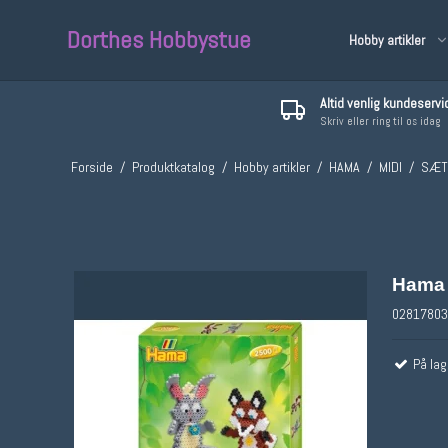
Dorthes Hobbystue
Hobby artikler
Altid venlig kundeservi
Skriv eller ring til os idag
Malin
Forside
/
Produktkatalog
/
Hobby artikler
/
HAMA
/
MIDI
/
SÆT
Hama 
02817803
På lag
Diverse
MAXI
MIDI