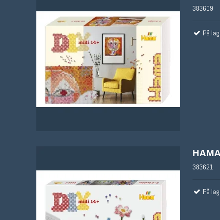
383609
På lag
HAMA
383621
På lag