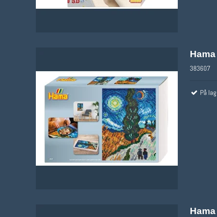
Hama 
383607
På lag
Hama 