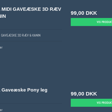
Eberhard Faber
 MIDI GAVEÆSKE 3D RÆV
99,00 DKK
NIN
VIS PRODUK
I GAVEÆSKE 3D RÆV & KANIN
er
Gaveæske Pony leg
99,00 DKK
VIS PRODUK
er