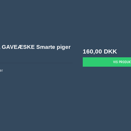
 GAVEÆSKE Smarte piger
160,00 DKK
VIS PRODUK
er
Fimo/Tilbehør
Fimo/cernit
Støbning
Fimo Sæt
Fimo/cernit
Fimo LEATHER