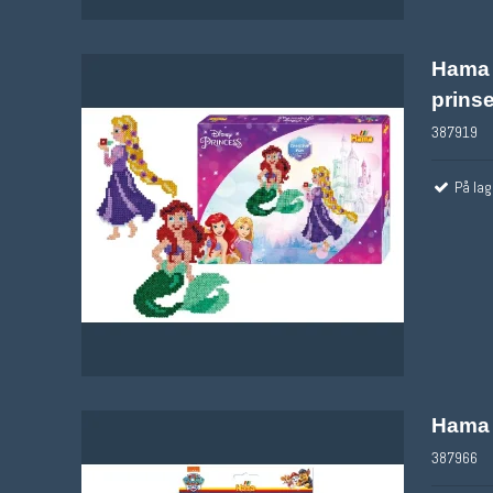
Hama
prins
387919
På lag
Hama 
387966