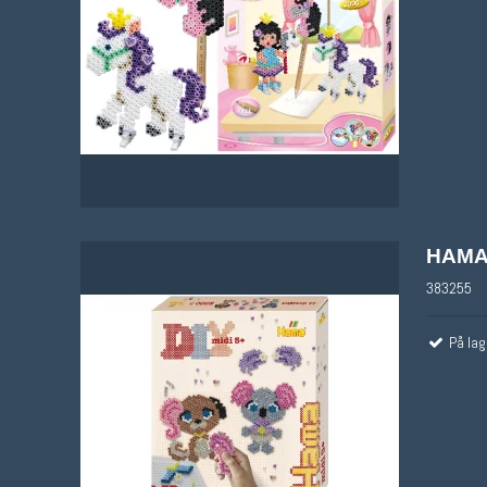
HAMA
383255
På lag