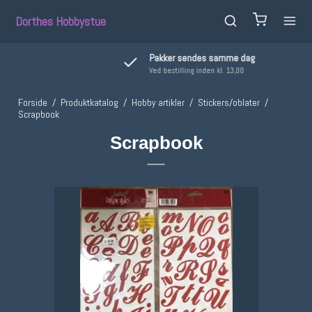
Dorthes Hobbystue
Pakker sendes samme dag
Ved bestilling inden kl. 13,00
Forside
/
Produktkatalog
/
Hobby artikler
/
Stickers/oblater
/
Scrapbook
Scrapbook