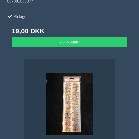
067901089077
På lager
19,00 DKK
VIS PRODUKT