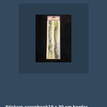
Stickers scrapbook10 x 30 cm border