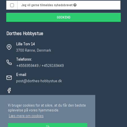
Jeg vil gerne tilmeldes nyhedsbrevet
GODKEND
Dorthes Hobbystue
Lille Torv 14
3700 Rønne, Denmark
Telefonnr.
+4556959449
+4526169449
/
E-mail
post@dorthes-hobbystue.dk
Vi bruger cookies for at sikre, at du får den bedste
2026 © Dorthes Hobbystue.
oplevelse på vores hjemmeside.
Læs mere om cookies
CVR-nummer: 19105431
Bankoplysninger: Nordea 0650 6500181271
Ok