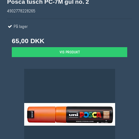
Posca tusch PC-7M gul no. 2
4902778228265
På lager
65,00 DKK
VIS PRODUKT