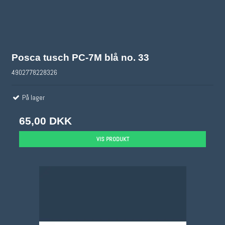
Posca tusch PC-7M blå no. 33
4902778228326
På lager
65,00 DKK
VIS PRODUKT