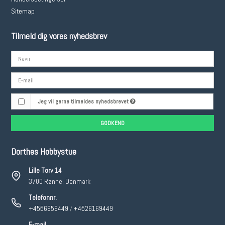
Sitemap
Tilmeld dig vores nyhedsbrev
Jeg vil gerne tilmeldes nyhedsbrevet
GODKEND
Dorthes Hobbystue
Lille Torv 14
3700 Rønne, Denmark
Telefonnr.
+4556959449
+4526169449
/
E-mail