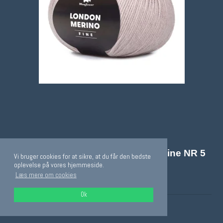
MAYFLOWER LONDON MERINO Fine NR 5
Vi bruger cookies for at sikre, at du får den bedste
oplevelse på vores hjemmeside.
beige
Læs mere om cookies
M449005
Ok
På lager