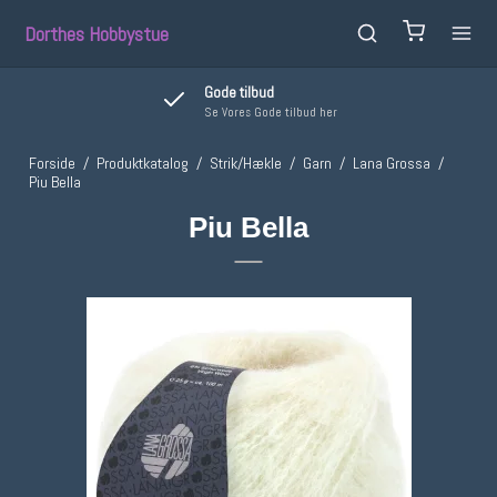
Dorthes Hobbystue
Pakker sendes samme dag
Ved bestilling inden kl. 13,00
Forside
/
Produktkatalog
/
Strik/Hækle
/
Garn
/
Lana Grossa
/
Piu Bella
Piu Bella