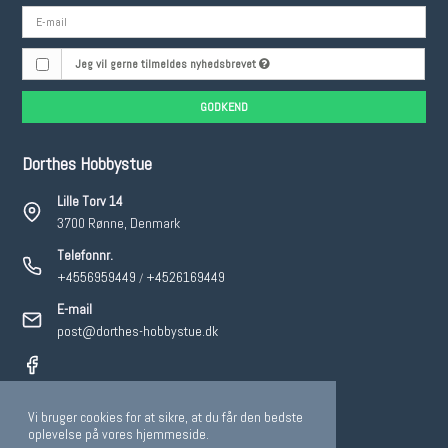
Jeg vil gerne tilmeldes nyhedsbrevet
GODKEND
Dorthes Hobbystue
Lille Torv 14
3700 Rønne, Denmark
Telefonnr.
+4556959449
+4526169449
/
E-mail
post@dorthes-hobbystue.dk
Vi bruger cookies for at sikre, at du får den bedste
2026 © Dorthes Hobbystue.
oplevelse på vores hjemmeside.