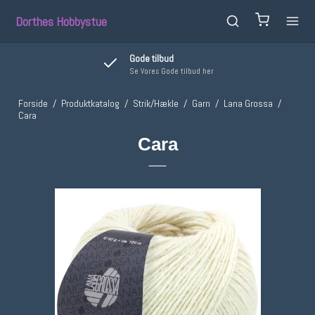
Dorthes Hobbystue
Gode tilbud
Se Vores Gode tilbud her
Forside
/
Produktkatalog
/
Strik/Hækle
/
Garn
/
Lana Grossa
/
Cara
Cara