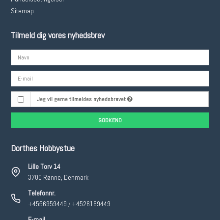
Sitemap
Tilmeld dig vores nyhedsbrev
Jeg vil gerne tilmeldes nyhedsbrevet
GODKEND
Dorthes Hobbystue
Lille Torv 14
3700 Rønne, Denmark
Telefonnr.
+4556959449
+4526169449
/
E-mail