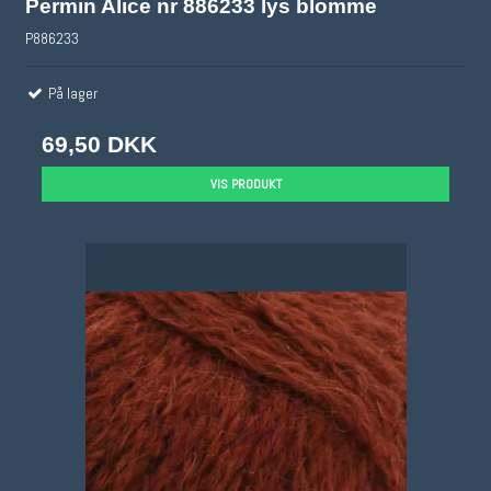
Permin Alice nr 886233 lys blomme
P886233
På lager
69,50 DKK
VIS PRODUKT