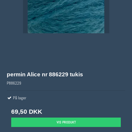
permin Alice nr 886229 tukis
P886229
På lager
69,50 DKK
VIS PRODUKT