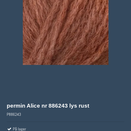
permin Alice nr 886243 lys rust
P886243
På lager