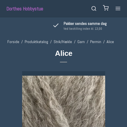
Dorthes Hobbystue
Pakker sendes samme dag
Ved bestilling inden kl. 13,00
Forside
/
Produktkatalog
/
Strik/Hækle
/
Garn
/
Permin
/
Alice
Alice